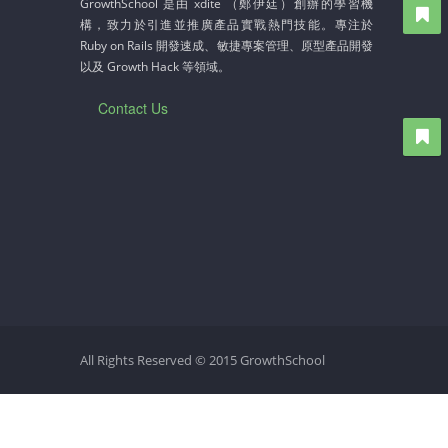
GrowthSchool 是由 xdite （鄭伊廷）創辦的學習機
敏捷專案管理實務班（秋季班）
構，致力於引進並推廣產品實戰熱門技能。專注於
Ruby on Rails 開發速成、敏捷專案管理、原型產品開發
敏捷基礎概念、 風險控管、 需求加速執行技巧
以及 Growth Hack 等領域。
Oct 9, 2015
Contact Us
Rails 商務網站 x 即戰力班 (冬季班）
軟體規劃技巧、 即戰力快速養成、
進階 Ruby on Rails 商務網站設計
Nov 11, 2015
All Rights Reserved © 2015 GrowthSchool